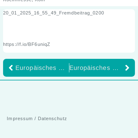
20_01_2025_16_55_49_Fremdbeitrag_0200
https://f.io/BF6uniqZ
Europäisches Presse-Gespräch – IDS Internationale Dental –Schau 2025 22. Januar 2025, Rheinsaal, Koelnmesse, Köln
Europäisches Presse-Gespräch – IDS Internationale Dental –Schau 2025 22. Januar 2025, Rheinsaal, Koelnmesse, Köln
Impressum
/
Datenschutz