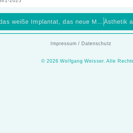
G#1-2025
maxondental –das weiße Implantat, das neue Maßstäbe setzt (Teil 2) Der Inhaber von DKW, ZTM Wolfgang Weisser besuchte die Firma Maxon dental
Impressum
/
Datenschutz
© 2026 Wolfgang Weisser. Alle Rechte