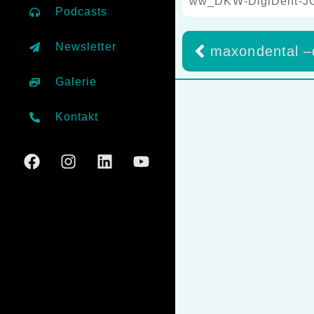
ww_DKW-DigiDent-J
Podcasts
Newsletter
Galerie
Kontakt