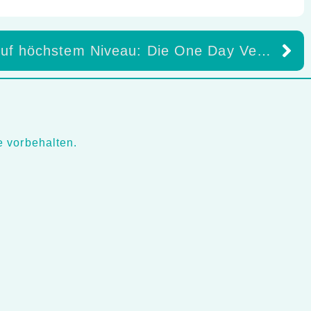
Ästhetik auf höchstem Niveau: Die One Day Veneer Masterclass begeistert in Düsseldorf
 vorbehalten.