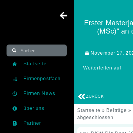
Erster Masterja
(MSc)“ an 
November 17, 20
Startseite
Weiterleiten auf
Firmenpostfach
Firmen News
ZURÜCK
über uns
Startseite
»
Beiträge
»
abgeschlossen
Partner