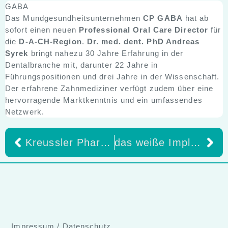
GABA
Das Mundgesundheitsunternehmen
CP GABA
hat ab
sofort einen neuen
Professional Oral Care Director
für
die
D-A-CH-Region
.
Dr. med. dent. PhD Andreas
Syrek
bringt nahezu 30 Jahre Erfahrung in der
Dentalbranche mit, darunter 22 Jahre in
Führungspositionen und drei Jahre in der Wissenschaft.
Der erfahrene Zahnmediziner verfügt zudem über eine
hervorragende Marktkenntnis und ein umfassendes
Netzwerk.
Kreussler Pharma präsentiert neue Website – moderner, übersichtlicher, kundenorientiert
das weiße Implantat, das neue Maßstäbe setzt (Teil 1)
Impressum
/
Datenschutz