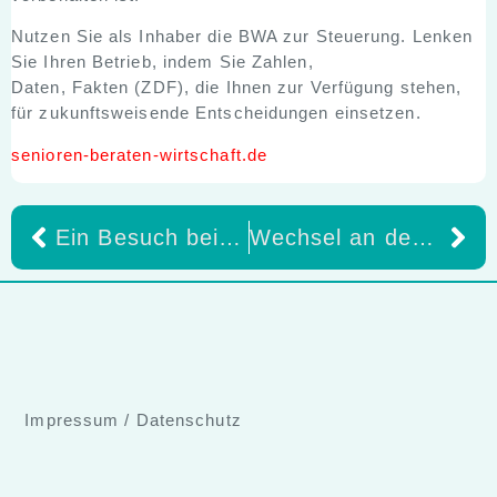
Nutzen Sie als Inhaber die BWA zur Steuerung. Lenken
Sie Ihren Betrieb, indem Sie Zahlen,
Daten, Fakten (ZDF), die Ihnen zur Verfügung stehen,
für zukunftsweisende Entscheidungen einsetzen.
senioren-beraten-wirtschaft.de
Ein Besuch bei einer Legende: ZTM Jan Langner Straßdorf
Wechsel an der Spitze von Ivoclar Deutschland: Norbert Wild steigt zum Head of Central & Northern Europe auf, Martin Frontull übernimmt Leitung vor Ort
Impressum
/
Datenschutz