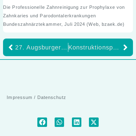
Die Professionelle Zahnreinigung zur Prophylaxe von
Zahnkaries und Parodontalerkrankungen
Bundeszahnärztekammer, Juli 2024 (Web, bzaek.de)
27. Augsburger Seminar für Additive Fertigung Vom Prototypen zur Serie: Die Rolle von AM in der Serienproduktion 2- Referent Manfred Goth
Konstruktionsprinzipien von Implantatbohrschablonen
Impressum
/
Datenschutz