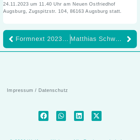
24.11.2023 um 11.40 Uhr am Neuen Ostfriedhof
Augsburg, Zugspitzstr. 104, 86163 Augsburg statt.
Formnext 2023: Mit wegweisenden AMTechnologien für mehr Produktivität und Nachhaltigkeit in die industrielle Zukunft
Matthias Schweighöfer zeigt wie 20 x effektiveres Zähneputzen* geht
Impressum
/
Datenschutz