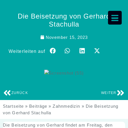
Die Beisetzung von Gerhard
Stachulla
November 15, 2023
Weiterleiten auf
ZURÜCK
WEITER
Startseite
»
Beiträge
»
Zahnmedizin
»
Die Beisetzung
von Gerhard Stachulla
Die Beisetzung von Gerhard findet am Freitag, den