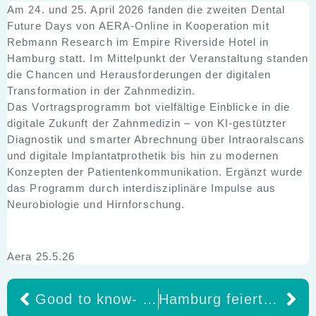
Am 24. und 25. April 2026 fanden die zweiten Dental
Future Days von AERA-Online in Kooperation mit
Rebmann Research im Empire Riverside Hotel in
Hamburg statt. Im Mittelpunkt der Veranstaltung standen
die Chancen und Herausforderungen der digitalen
Transformation in der Zahnmedizin.
Das Vortragsprogramm bot vielfältige Einblicke in die
digitale Zukunft der Zahnmedizin – von KI-gestützter
Diagnostik und smarter Abrechnung über Intraoralscans
und digitale Implantatprothetik bis hin zu modernen
Konzepten der Patientenkommunikation. Ergänzt wurde
das Programm durch interdisziplinäre Impulse aus
Neurobiologie und Hirnforschung.
Aera 25.5.26
Good to know- S3-Leitlinie vollkeramische festsitzende implantatgetragene Restaurationen kurz zusammen gefasst. -Sicherheit und Entscheidungshilfen für den Praxisalltag
Hamburg feiert: Formeta GmbH setzt neuen Meilenstein in der 3D-Druck-Branche – Interview mit Dr. Ling Wang