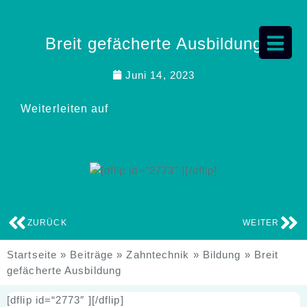
Breit gefächerte Ausbildung
Juni 14, 2023
Weiterleiten auf
ZURÜCK
WEITER
Startseite
»
Beiträge
»
Zahntechnik
»
Bildung
»
Breit
gefächerte Ausbildung
[dflip id=“2773″ ][/dflip]