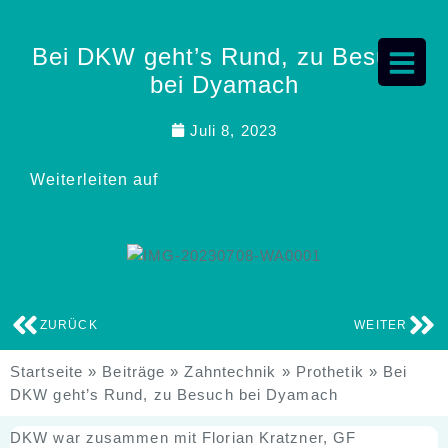
Bei DKW geht’s Rund, zu Besuch
bei Dyamach
Juli 8, 2023
Weiterleiten auf
ZURÜCK
WEITER
Startseite
»
Beiträge
»
Zahntechnik
»
Prothetik
»
Bei
DKW geht’s Rund, zu Besuch bei Dyamach
DKW war zusammen mit Florian Kratzner, GF