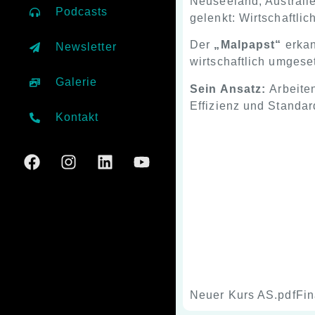
Neuseeland, Australi
Podcasts
gelenkt: Wirtschaftlich
Der
„
Malpapst
“
erkan
Newsletter
wirtschaftlich umgeset
Galerie
Sein Ansatz:
Arbeite
Effizienz und Standar
Kontakt
Neuer Kurs AS.pdfFin