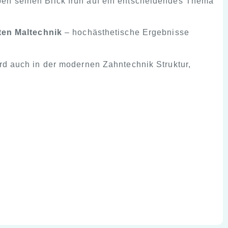
ben seinen Blick früh auf ein entscheidendes Thema
nten Maltechnik
– hochästhetische Ergebnisse
ird auch in der modernen Zahntechnik Struktur,