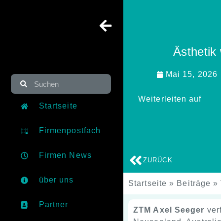
Ästhetik 
Mai 15, 2026
Weiterleiten auf
Startseite
Firmenpostfach
Firmen News
ZURÜCK
über uns
Startseite
»
Beiträge
»
Partner
ZTM Axel Seeger
ver