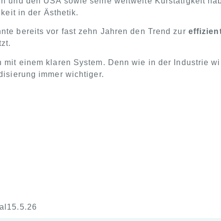
en und den USA sowie seine weltweite Kurstätigkeit ha
keit in der Ästhetik.
nte bereits vor fast zehn Jahren den Trend zur
effizie
zt.
n mit einem klaren System. Denn wie in der Industrie w
disierung immer wichtiger.
al15.5.26