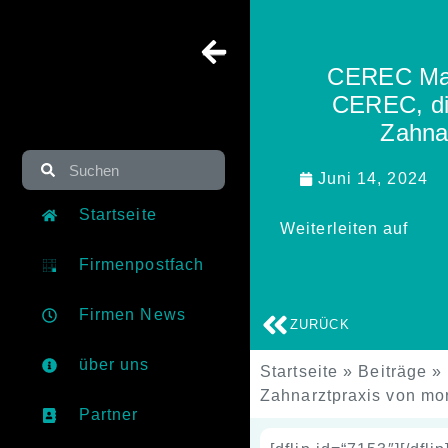
CEREC Mast
CEREC, dig
Zahna
Juni 14, 2024
Startseite
Weiterleiten auf
Firmenpostfach
Firmen News
ZURÜCK
über uns
Startseite
»
Beiträge
»
Zahnarztpraxis von mo
Partner