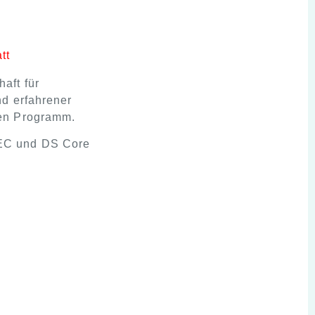
tt
aft für
nd erfahrener
ten Programm.
REC und DS Core