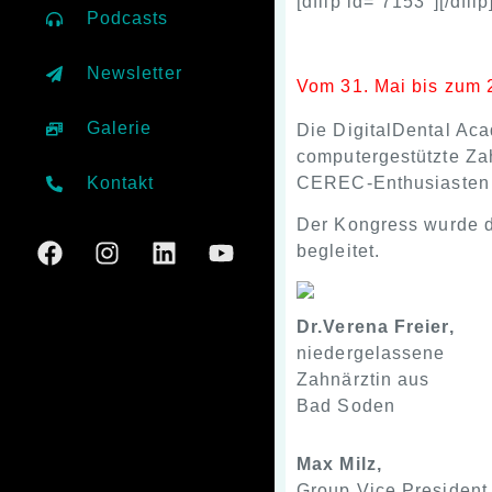
[dflip id=“7153″][/dflip
Podcasts
Newsletter
Vom 31. Mai bis zum 2
Galerie
Die DigitalDental Ac
computergestützte Zah
CEREC-Enthusiasten m
Kontakt
Der Kongress wurde 
begleitet.
Dr.Verena Freier,
niedergelassene
Zahnärztin aus
Bad Soden
Max Milz,
Group Vice President