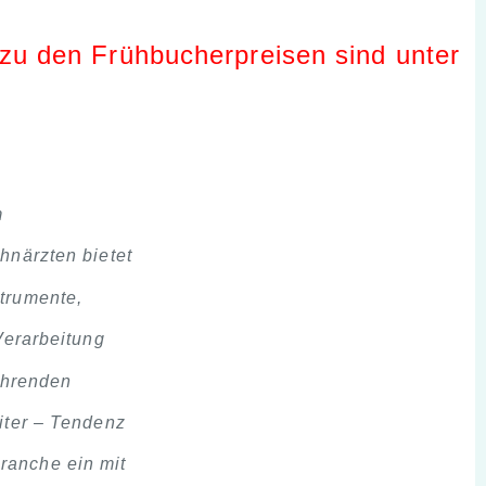
u den Frühbucherpreisen sind unter
m
hnärzten bietet
trumente,
Verarbeitung
ührenden
iter – Tendenz
ranche ein mit