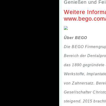
Genießen und Feie
Weitere Infor
www.bego.com/d
Über BEGO
Die BEGO Firmengruppe
Bereich der Dentalpro
das 1890 gegründete 
Werkstoffe, Implantat
von Zahnersatz. Berei
Gesellschafter Christ
steigend. 2015 brach