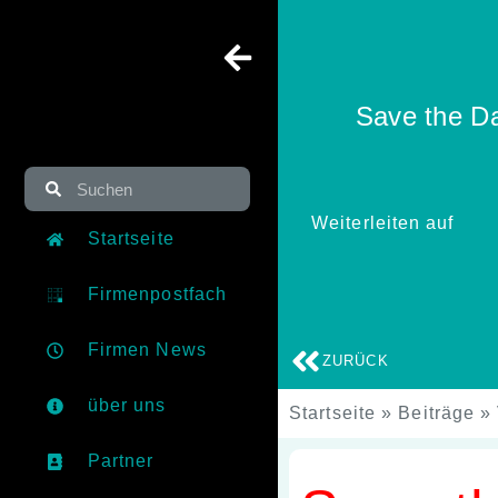
Save the 
Weiterleiten auf
Startseite
Firmenpostfach
Firmen News
ZURÜCK
über uns
Startseite
»
Beiträge
»
Partner