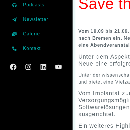
Save t
Podcasts
Newsletter
Vom 19.09 bis 21.0
Galerie
nach Bremen ein. Ne
eine Abendveransta
Kontakt
Unter dem Aspekt 
Neue eine erfolgr
Unter der wissenscha
und bietet eine Vielz
Vom Implantat zur
Versorgungsmögli
Softwarelösungen
ausgerichtet.
Ein weiteres High