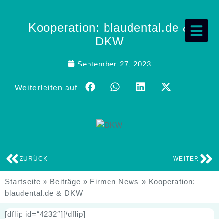
Kooperation: blaudental.de &
DKW
September 27, 2023
Weiterleiten auf
ZURÜCK
WEITER
Startseite
»
Beiträge
»
Firmen News
»
Kooperation:
blaudental.de & DKW
[dflip id=“4232″][/dflip]