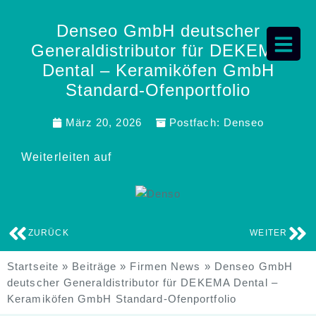
Denseo GmbH deutscher
Generaldistributor für DEKEMA
Dental – Keramiköfen GmbH
Standard-Ofenportfolio
März 20, 2026
Postfach:
Denseo
Weiterleiten auf
ZURÜCK
WEITER
Startseite
»
Beiträge
»
Firmen News
»
Denseo GmbH
deutscher Generaldistributor für DEKEMA Dental –
Keramiköfen GmbH Standard-Ofenportfolio