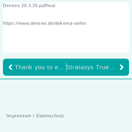
Denseo 20.3.26.pdffinal
https://www.denseo.de/dekema-oefen
Thank you to everyone who is part of this journey! Was für ein besonderer Moment für uns bei pro3dure!
Stratasys TrueDent erhält CE-Klasse-IIa-Zertifizierung in Europa
Impressum
/
Datenschutz